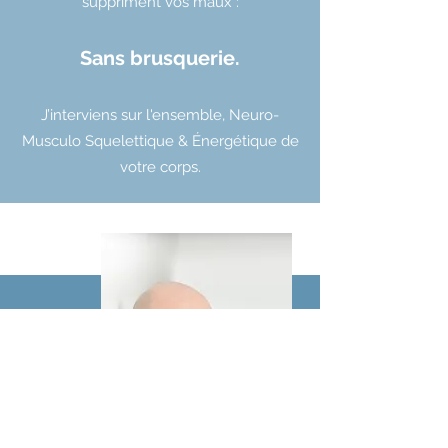
suppriment vos maux :
Sans brusquerie.
J’interviens sur l'ensemble, Neuro-
Musculo Squelettique & Énergétique de
votre corps.
Qui suis-je :