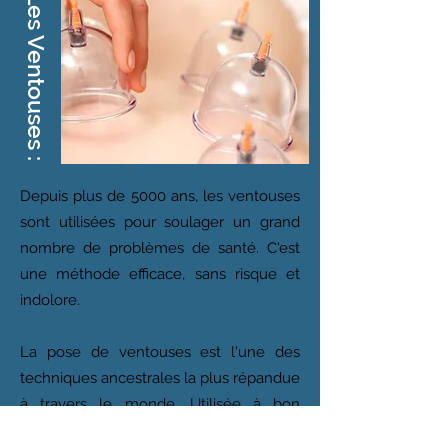
Les Ventouses :
Depuis plus de 5000 ans, les ventouses
sont utilisées pour soulager un grand
nombre de problèmes de santé. C'est
une méthode efficace, sans risque et
indolore.
La pose de ventouses est l'une des
techniques ancestrales la plus répandue
à travers le monde. Utilisée à bon
escient, elle est utile pour soulager ou