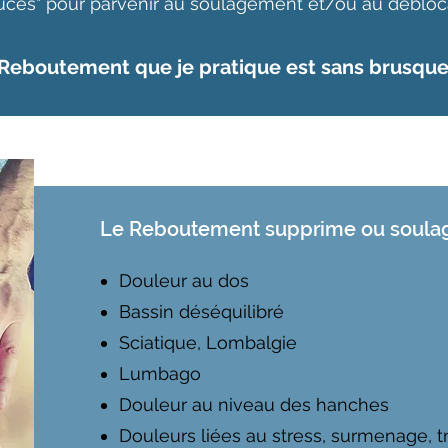
uces" pour parvenir au soulagement et/ou au débloc
Reboutement que je pratique est sans brusque
Le Reboutement supprime ou soulag
Douleur au dos
Bassin déséquilibré
Sciatique, Lombalgie
Lumbago
Douleur au niveau des hanches
Douleurs liées au stress, surmenage, 