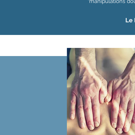
"manipulations do
Le 