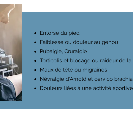
Entorse du pied
Faiblesse ou douleur au genou
Pubalgie, Cruralgie
Torticolis et blocage ou raideur de l
Maux de tête ou migraines
Névralgie d'Arnold et cervico brachia
Douleurs liées à une activité sportiv