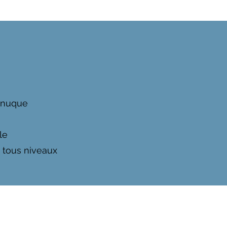
a nuque
le
e tous niveaux