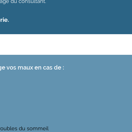
age du consultant.
rie.
e vos maux en cas de :
troubles du sommeil