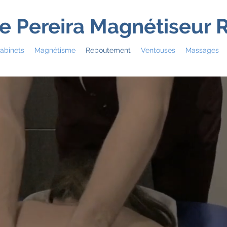
e Pereira Magnétiseur
abinets
Magnétisme
Reboutement
Ventouses
Massages